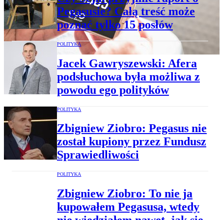
Pegasusie? Całą treść może
poznać tylko 15 posłów
POLITYKA
Jacek Gawryszewski: Afera
podsłuchowa była możliwa z
powodu ego polityków
POLITYKA
Zbigniew Ziobro: Pegasus nie
został kupiony przez Fundusz
Sprawiedliwości
POLITYKA
Zbigniew Ziobro: To nie ja
kupowałem Pegasusa, wtedy