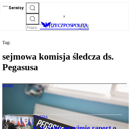
Serwisy
Tag:
sejmowa komisja śledcza ds.
Pegasusa
SŁUŻBY
Raport ws. Pegasusa przed wakacjami.
Służby zablokowały odtajnienie danych
POLITYKA
Czy Sejm przyjmie raport o