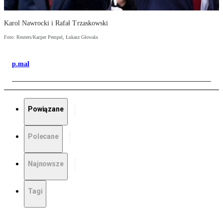
Karol Nawrocki i Rafał Trzaskowski
Foto: Reuters/Kacper Pempel, Łukasz Głowala
p.mal
Powiązane
Polecane
Najnowsze
Tagi