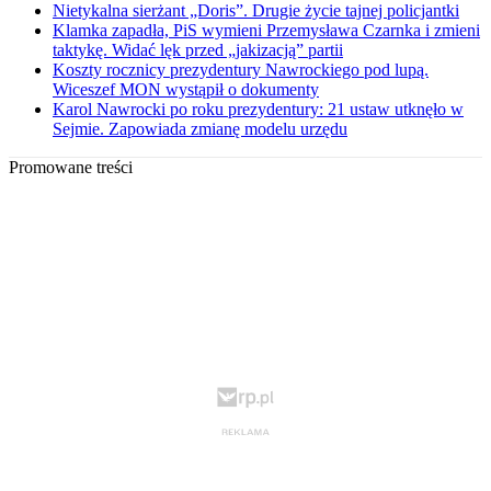
Nietykalna sierżant „Doris”. Drugie życie tajnej policjantki
Klamka zapadła, PiS wymieni Przemysława Czarnka i zmieni
taktykę. Widać lęk przed „jakizacją” partii
Koszty rocznicy prezydentury Nawrockiego pod lupą.
Wiceszef MON wystąpił o dokumenty
Karol Nawrocki po roku prezydentury: 21 ustaw utknęło w
Sejmie. Zapowiada zmianę modelu urzędu
Promowane treści