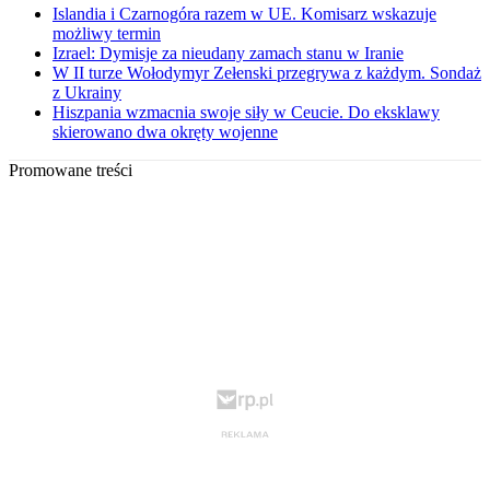
Islandia i Czarnogóra razem w UE. Komisarz wskazuje
możliwy termin
Izrael: Dymisje za nieudany zamach stanu w Iranie
W II turze Wołodymyr Zełenski przegrywa z każdym. Sondaż
z Ukrainy
Hiszpania wzmacnia swoje siły w Ceucie. Do eksklawy
skierowano dwa okręty wojenne
Promowane treści