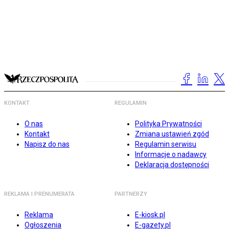
KONTAKT
REGULAMIN
O nas
Polityka Prywatności
Kontakt
Zmiana ustawień zgód
Napisz do nas
Regulamin serwisu
Informacje o nadawcy
Deklaracja dostępności
REKLAMA I PRENUMERATA
PARTNERZY
Reklama
E-kiosk.pl
Ogłoszenia
E-gazety.pl