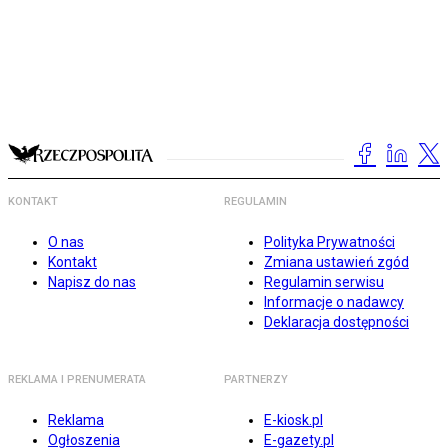
KONTAKT
REGULAMIN
O nas
Polityka Prywatności
Kontakt
Zmiana ustawień zgód
Napisz do nas
Regulamin serwisu
Informacje o nadawcy
Deklaracja dostępności
REKLAMA I PRENUMERATA
PARTNERZY
Reklama
E-kiosk.pl
Ogłoszenia
E-gazety.pl