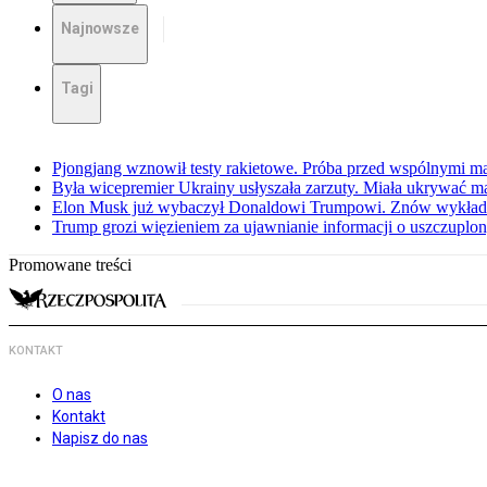
Najnowsze
Tagi
Pjongjang wznowił testy rakietowe. Próba przed wspólnymi 
Była wicepremier Ukrainy usłyszała zarzuty. Miała ukrywać m
Elon Musk już wybaczył Donaldowi Trumpowi. Znów wykłada
Trump grozi więzieniem za ujawnianie informacji o uszczuplo
Promowane treści
KONTAKT
O nas
Kontakt
Napisz do nas