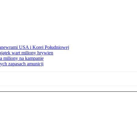
manewrami USA i Korei Południowej
ajątek wart miliony hrywien
 miliony na kampanię
nych zapasach amunicji