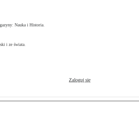
!
azyny: Nauka i Historia.
ki i ze świata.
Zaloguj się