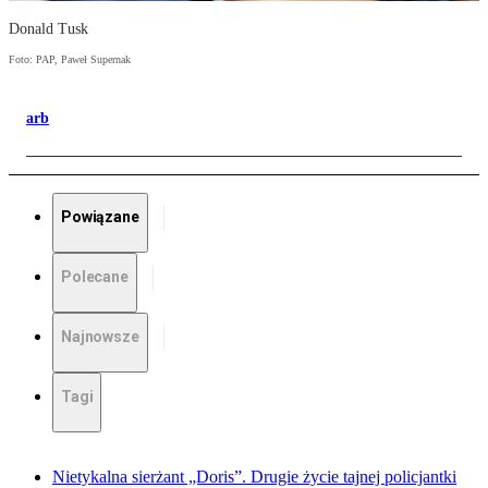
Donald Tusk
Foto: PAP, Paweł Supernak
arb
Powiązane
Polecane
Najnowsze
Tagi
Nietykalna sierżant „Doris”. Drugie życie tajnej policjantki