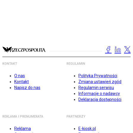
KONTAKT
REGULAMIN
O nas
Polityka Prywatności
Kontakt
Zmiana ustawień zgód
Napisz do nas
Regulamin serwisu
Informacje o nadawcy
Deklaracja dostępności
REKLAMA I PRENUMERATA
PARTNERZY
Reklama
E-kiosk.pl