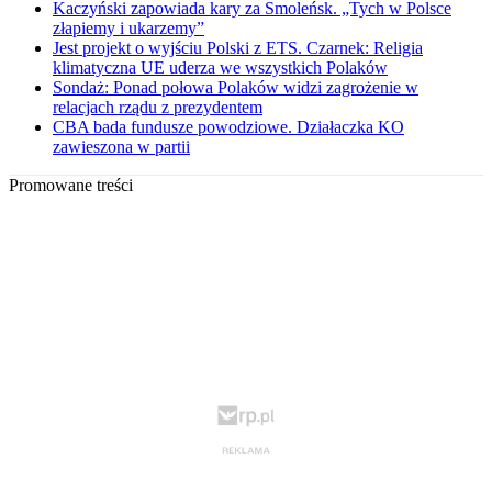
Kaczyński zapowiada kary za Smoleńsk. „Tych w Polsce
złapiemy i ukarzemy”
Jest projekt o wyjściu Polski z ETS. Czarnek: Religia
klimatyczna UE uderza we wszystkich Polaków
Sondaż: Ponad połowa Polaków widzi zagrożenie w
relacjach rządu z prezydentem
CBA bada fundusze powodziowe. Działaczka KO
zawieszona w partii
Promowane treści