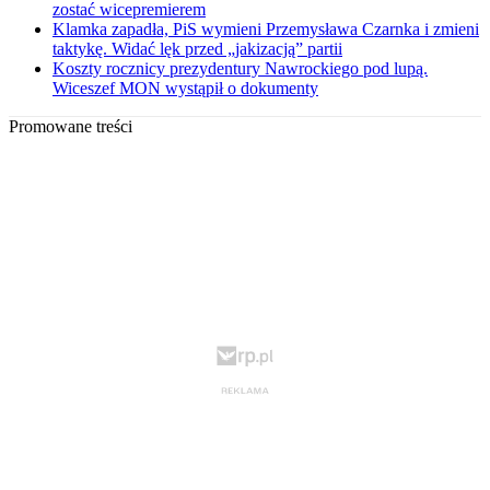
zostać wicepremierem
Klamka zapadła, PiS wymieni Przemysława Czarnka i zmieni
taktykę. Widać lęk przed „jakizacją” partii
Koszty rocznicy prezydentury Nawrockiego pod lupą.
Wiceszef MON wystąpił o dokumenty
Promowane treści