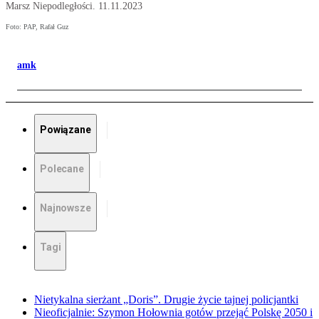
Marsz Niepodległości. 11.11.2023
Foto: PAP, Rafał Guz
amk
Powiązane
Polecane
Najnowsze
Tagi
Nietykalna sierżant „Doris”. Drugie życie tajnej policjantki
Nieoficjalnie: Szymon Hołownia gotów przejąć Polskę 2050 i