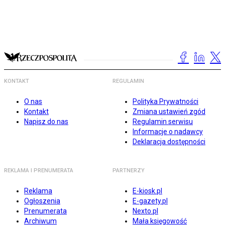
KONTAKT
REGULAMIN
O nas
Polityka Prywatności
Kontakt
Zmiana ustawień zgód
Napisz do nas
Regulamin serwisu
Informacje o nadawcy
Deklaracja dostępności
REKLAMA I PRENUMERATA
PARTNERZY
Reklama
E-kiosk.pl
Ogłoszenia
E-gazety.pl
Prenumerata
Nexto.pl
Archiwum
Mała księgowość