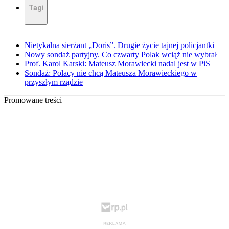
Tagi
Nietykalna sierżant „Doris”. Drugie życie tajnej policjantki
Nowy sondaż partyjny. Co czwarty Polak wciąż nie wybrał
Prof. Karol Karski: Mateusz Morawiecki nadal jest w PiS
Sondaż: Polacy nie chcą Mateusza Morawieckiego w
przyszłym rządzie
Promowane treści