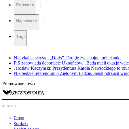
Polecane
Najnowsze
Tagi
Nietykalna sierżant „Doris”. Drugie życie tajnej policjantki
PiS zapowiada deportacje Ukraińców. „Będą mieli okazję walc
Jarosław Kaczyński: Prezydentura Karola Nawrockiego to triu
Nie będzie referendum o Zielonym Ładzie. Senat odrzucił wn
Promowane treści
KONTAKT
O nas
Kontakt