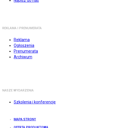
Napisz do nas
REKLAMA I PRENUMERATA
Reklama
Ogłoszenia
Prenumerata
Archiwum
NASZE WYDARZENIA
Szkolenia i konferencje
MAPA STRONY
OFERTA PRODUKTOWA