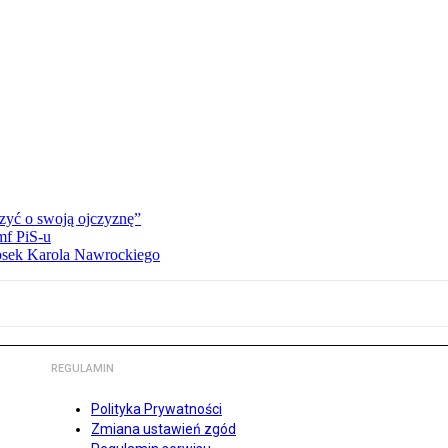
zyć o swoją ojczyznę”
mf PiS-u
iosek Karola Nawrockiego
REGULAMIN
Polityka Prywatności
Zmiana ustawień zgód