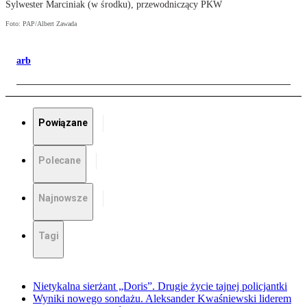
Sylwester Marciniak (w środku), przewodniczący PKW
Foto: PAP/Albert Zawada
arb
Powiązane
Polecane
Najnowsze
Tagi
Nietykalna sierżant „Doris”. Drugie życie tajnej policjantki
Wyniki nowego sondażu. Aleksander Kwaśniewski liderem