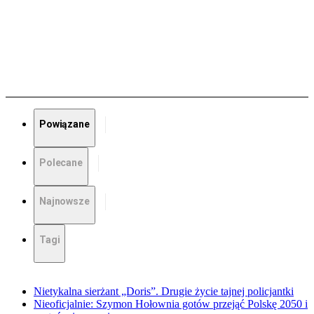
Powiązane
Polecane
Najnowsze
Tagi
Nietykalna sierżant „Doris”. Drugie życie tajnej policjantki
Nieoficjalnie: Szymon Hołownia gotów przejąć Polskę 2050 i