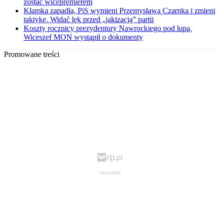
zostać wicepremierem
Klamka zapadła, PiS wymieni Przemysława Czarnka i zmieni
taktykę. Widać lęk przed „jakizacją” partii
Koszty rocznicy prezydentury Nawrockiego pod lupą.
Wiceszef MON wystąpił o dokumenty
Promowane treści