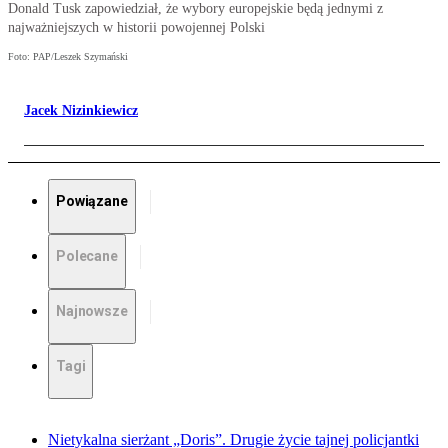
Donald Tusk zapowiedział, że wybory europejskie będą jednymi z
najważniejszych w historii powojennej Polski
Foto: PAP/Leszek Szymański
Jacek Nizinkiewicz
Powiązane
Polecane
Najnowsze
Tagi
Nietykalna sierżant „Doris”. Drugie życie tajnej policjantki