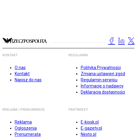
KONTAKT
REGULAMIN
O nas
Polityka Prywatności
Kontakt
Zmiana ustawień zgód
Napisz do nas
Regulamin serwisu
Informacje o nadawcy
Deklaracja dostępności
REKLAMA I PRENUMERATA
PARTNERZY
Reklama
E-kiosk.pl
Ogłoszenia
E-gazety.pl
Prenumerata
Nexto.pl