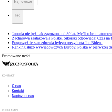
Najnowsze
Tagi
Japonia nie była tak zagrożona od 80 lat. Myśli o broni atomow
Zacharowa zaatakowała Polskę. Sikorski odpowiada: Czas na f
Pogorszył się stan zdrowia byłego prezydenta Joe Bidena
Ranking służb wywiadowczych Europy. Polska w pierwszej dzi
Promowane treści
KONTAKT
O nas
Kontakt
Napisz do nas
REGULAMIN