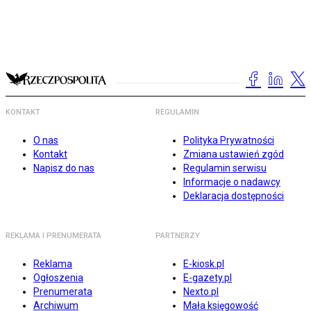
KONTAKT
REGULAMIN
O nas
Polityka Prywatności
Kontakt
Zmiana ustawień zgód
Napisz do nas
Regulamin serwisu
Informacje o nadawcy
Deklaracja dostępności
REKLAMA I PRENUMERATA
PARTNERZY
Reklama
E-kiosk.pl
Ogłoszenia
E-gazety.pl
Prenumerata
Nexto.pl
Archiwum
Mała księgowość