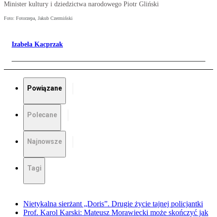
Minister kultury i dziedzictwa narodowego Piotr Gliński
Foto: Fotorzepa, Jakub Czermiński
Izabela Kacprzak
Powiązane
Polecane
Najnowsze
Tagi
Nietykalna sierżant „Doris”. Drugie życie tajnej policjantki
Prof. Karol Karski: Mateusz Morawiecki może skończyć jak