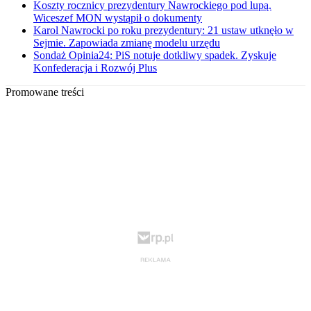
Koszty rocznicy prezydentury Nawrockiego pod lupą.
Wiceszef MON wystąpił o dokumenty
Karol Nawrocki po roku prezydentury: 21 ustaw utknęło w
Sejmie. Zapowiada zmianę modelu urzędu
Sondaż Opinia24: PiS notuje dotkliwy spadek. Zyskuje
Konfederacja i Rozwój Plus
Promowane treści