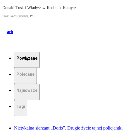
Donald Tusk i Władysław Kosiniak-Kamysz
Foto: Paweł Supernak, PAP
arb
Powiązane
Polecane
Najnowsze
Tagi
Nietykalna sierżant „Doris”. Drugie życie tajnej policjantki