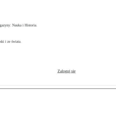
!
azyny: Nauka i Historia.
ki i ze świata.
Zaloguj się