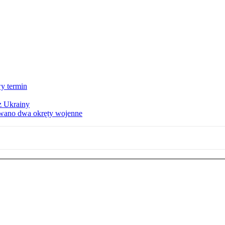
y termin
z Ukrainy
owano dwa okręty wojenne