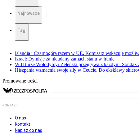
Najnowsze
Tagi
Islandia i Czarnogóra razem w UE. Komisarz wskazuje możliw
Izrael: Dymisje za nieudany zamach stanu w Iranie
W II turze Wołodymyr Zełenski przegrywa z każdym. Sondaż 
Hiszpania wzmacnia swoje siły w Ceucie. Do eksklawy skier
Promowane treści
KONTAKT
O nas
Kontakt
Napisz do nas