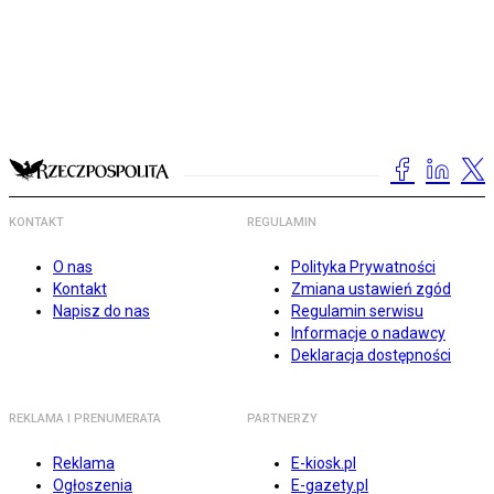
KONTAKT
REGULAMIN
O nas
Polityka Prywatności
Kontakt
Zmiana ustawień zgód
Napisz do nas
Regulamin serwisu
Informacje o nadawcy
Deklaracja dostępności
REKLAMA I PRENUMERATA
PARTNERZY
Reklama
E-kiosk.pl
Ogłoszenia
E-gazety.pl