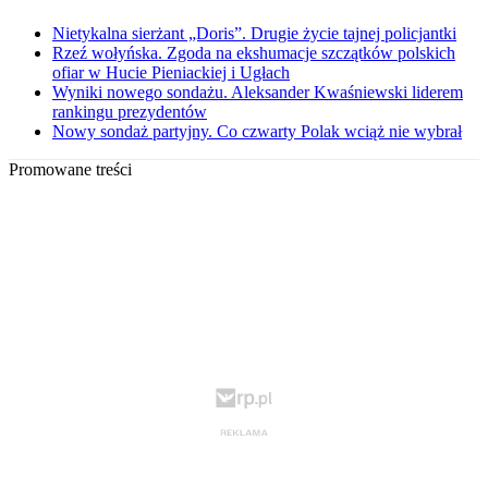
Nietykalna sierżant „Doris”. Drugie życie tajnej policjantki
Rzeź wołyńska. Zgoda na ekshumacje szczątków polskich
ofiar w Hucie Pieniackiej i Ugłach
Wyniki nowego sondażu. Aleksander Kwaśniewski liderem
rankingu prezydentów
Nowy sondaż partyjny. Co czwarty Polak wciąż nie wybrał
Promowane treści