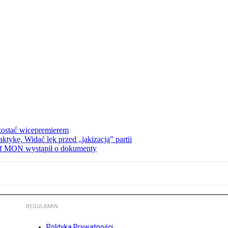
zostać wicepremierem
tykę. Widać lęk przed „jakizacją” partii
zef MON wystąpił o dokumenty
REGULAMIN
Polityka Prywatności