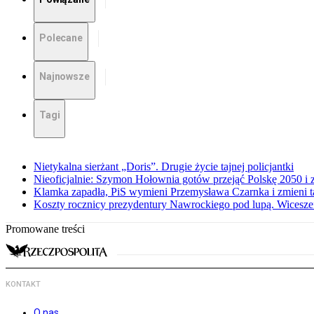
Polecane
Najnowsze
Tagi
Nietykalna sierżant „Doris”. Drugie życie tajnej policjantki
Nieoficjalnie: Szymon Hołownia gotów przejąć Polskę 2050 i 
Klamka zapadła, PiS wymieni Przemysława Czarnka i zmieni tak
Koszty rocznicy prezydentury Nawrockiego pod lupą. Wices
Promowane treści
KONTAKT
O nas