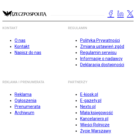
KONTAKT
REGULAMIN
O nas
Polityka Prywatności
Kontakt
Zmiana ustawień zgód
Napisz do nas
Regulamin serwisu
Informacje o nadawcy
Deklaracja dostępności
REKLAMA I PRENUMERATA
PARTNERZY
Reklama
E-kiosk.pl
Ogłoszenia
E-gazety.pl
Prenumerata
Nexto.pl
Archiwum
Mała księgowość
Kancelarierp.pl
Wieści Rolnicze
Życie Warszawy