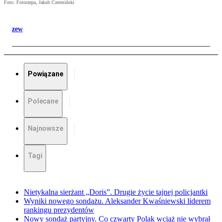
Foto: Fotorzepa, Jakub Czermiński
zew
Powiązane
Polecane
Najnowsze
Tagi
Nietykalna sierżant „Doris”. Drugie życie tajnej policjantki
Wyniki nowego sondażu. Aleksander Kwaśniewski liderem
rankingu prezydentów
Nowy sondaż partyjny. Co czwarty Polak wciąż nie wybrał