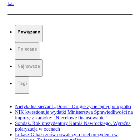
k.i.
Powiązane
Polecane
Najnowsze
Tagi
Nietykalna sierżant „Doris”. Drugie życie tajnej policjantki
NIK kwestionuje wydatki Ministerstwa Sprawiedliwości na
imprezę z karaoke: „Niecelowe finansowanie”
Sondaż. Rok prezydentury Karola Nawrockiego. Wyraźna
polaryzacja w ocenach
Łukasz Gibała znów powalczy o fotel prezydenta w