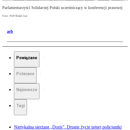
Parlamentarzyści Solidarnej Polski uczestniczący w konferencji prasowej
Foto: PAP/Rafał Guz
arb
Powiązane
Polecane
Najnowsze
Tagi
Nietykalna sierżant „Doris”. Drugie życie tajnej policjantki