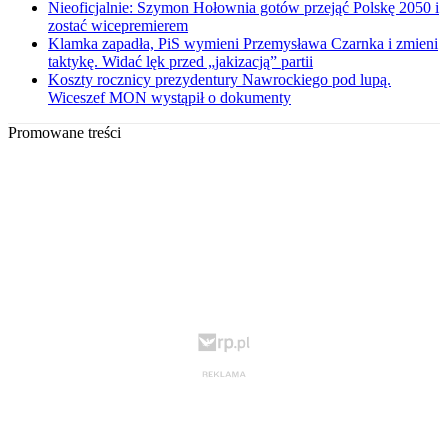
Nieoficjalnie: Szymon Hołownia gotów przejąć Polskę 2050 i
zostać wicepremierem
Klamka zapadła, PiS wymieni Przemysława Czarnka i zmieni
taktykę. Widać lęk przed „jakizacją” partii
Koszty rocznicy prezydentury Nawrockiego pod lupą.
Wiceszef MON wystąpił o dokumenty
Promowane treści