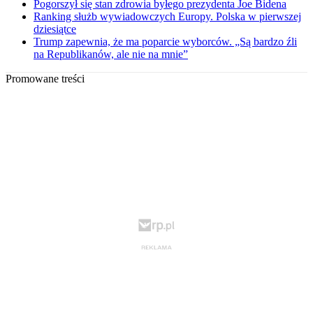
Pogorszył się stan zdrowia byłego prezydenta Joe Bidena
Ranking służb wywiadowczych Europy. Polska w pierwszej
dziesiątce
Trump zapewnia, że ma poparcie wyborców. „Są bardzo źli
na Republikanów, ale nie na mnie”
Promowane treści