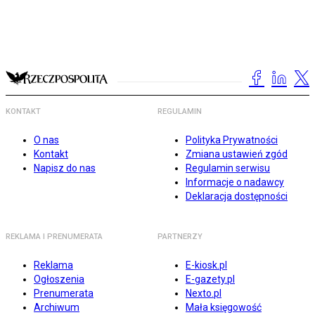
KONTAKT
REGULAMIN
O nas
Polityka Prywatności
Kontakt
Zmiana ustawień zgód
Napisz do nas
Regulamin serwisu
Informacje o nadawcy
Deklaracja dostępności
REKLAMA I PRENUMERATA
PARTNERZY
Reklama
E-kiosk.pl
Ogłoszenia
E-gazety.pl
Prenumerata
Nexto.pl
Archiwum
Mała księgowość