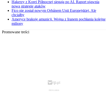
Hakerzy z Korei Północnej sięgają po AI. Raport ujawnia
nową strategię ataków
Fico nie został nowym Orbánem Unii Europejskiej. Ale
chciałby
Ameryce brakuje amunicji. Wojna z Iranem pochłania kolejne
miliony
Promowane treści