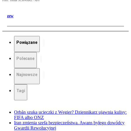
Foto: Tobias SCHWARZ / AFP
zew
Powiązane
Polecane
Najnowsze
Tagi
Orbán szuka ucieczki z Węgier? Dziennikarz ujawnia kulisy:
FIFA albo ONZ
Iran zmienia szefa bezpieczeństwa. Awans byłego dowódcy
Gwardii Rewolucyjnej