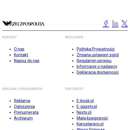
KONTAKT
REGULAMIN
O nas
Polityka Prywatności
Kontakt
Zmiana ustawień zgód
Napisz do nas
Regulamin serwisu
Informacje o nadawcy
Deklaracja dostępności
REKLAMA I PRENUMERATA
PARTNERZY
Reklama
E-kiosk.pl
Ogłoszenia
E-gazety.pl
Prenumerata
Nexto.pl
Archiwum
Mała księgowość
Kancelarierp.pl
Wieści Rolnicze