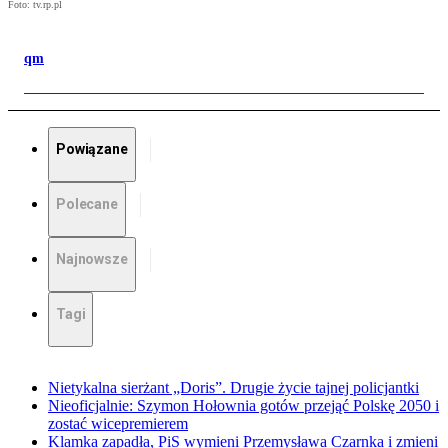
Foto: tv.rp.pl
qm
Powiązane
Polecane
Najnowsze
Tagi
Nietykalna sierżant „Doris”. Drugie życie tajnej policjantki
Nieoficjalnie: Szymon Hołownia gotów przejąć Polskę 2050 i
zostać wicepremierem
Klamka zapadła, PiS wymieni Przemysława Czarnka i zmieni