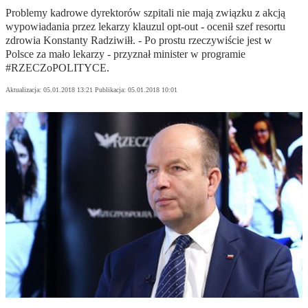
Problemy kadrowe dyrektorów szpitali nie mają związku z akcją
wypowiadania przez lekarzy klauzul opt-out - ocenił szef resortu
zdrowia Konstanty Radziwiłł. - Po prostu rzeczywiście jest w
Polsce za mało lekarzy - przyznał minister w programie
#RZECZoPOLITYCE.
Aktualizacja:
05.01.2018 13:21
Publikacja:
05.01.2018 10:01