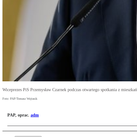
Wiceprezes PiS Przemysław Czarnek podczas otwartego spotkania z mieszkań
Foto: PAP/Tomasz Wojtasik
PAP, oprac.
adm