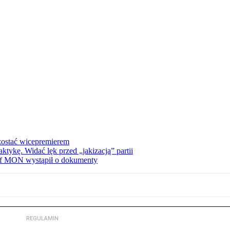
zostać wicepremierem
tykę. Widać lęk przed „jakizacją” partii
zef MON wystąpił o dokumenty
REGULAMIN