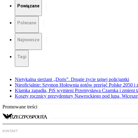
Powiązane
Polecane
Najnowsze
Tagi
Nietykalna sierżant „Doris”. Drugie życie tajnej policjantki
Nieoficjalnie: Szymon Hołownia gotów przejąć Polskę 2050 i 
Klamka zapadła, PiS wymieni Przemysława Czarnka i zmieni tak
Koszty rocznicy prezydentury Nawrockiego pod lupą. Wices
Promowane treści
KONTAKT