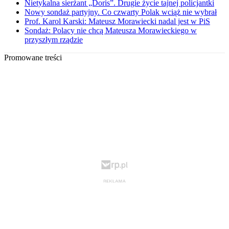
Nietykalna sierżant „Doris”. Drugie życie tajnej policjantki
Nowy sondaż partyjny. Co czwarty Polak wciąż nie wybrał
Prof. Karol Karski: Mateusz Morawiecki nadal jest w PiS
Sondaż: Polacy nie chcą Mateusza Morawieckiego w
przyszłym rządzie
Promowane treści