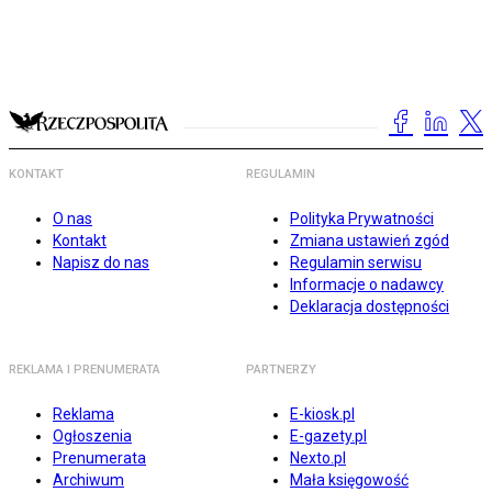
KONTAKT
REGULAMIN
O nas
Polityka Prywatności
Kontakt
Zmiana ustawień zgód
Napisz do nas
Regulamin serwisu
Informacje o nadawcy
Deklaracja dostępności
REKLAMA I PRENUMERATA
PARTNERZY
Reklama
E-kiosk.pl
Ogłoszenia
E-gazety.pl
Prenumerata
Nexto.pl
Archiwum
Mała księgowość