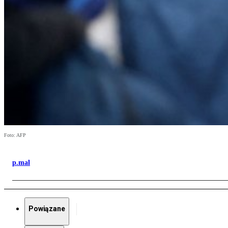
Foto: AFP
p.mal
Powiązane