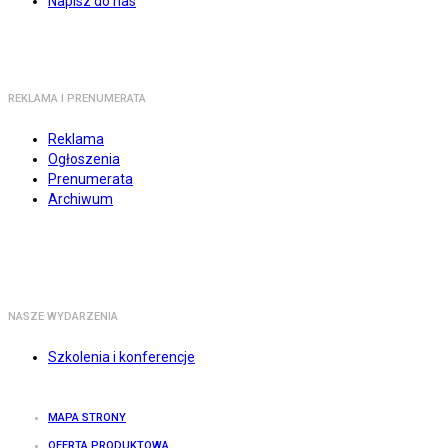
Napisz do nas
REKLAMA I PRENUMERATA
Reklama
Ogłoszenia
Prenumerata
Archiwum
NASZE WYDARZENIA
Szkolenia i konferencje
MAPA STRONY
OFERTA PRODUKTOWA