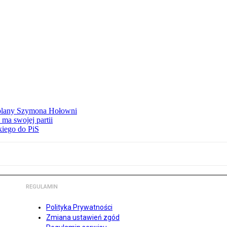
ą plany Szymona Hołowni
ma swojej partii
kiego do PiS
REGULAMIN
Polityka Prywatności
Zmiana ustawień zgód