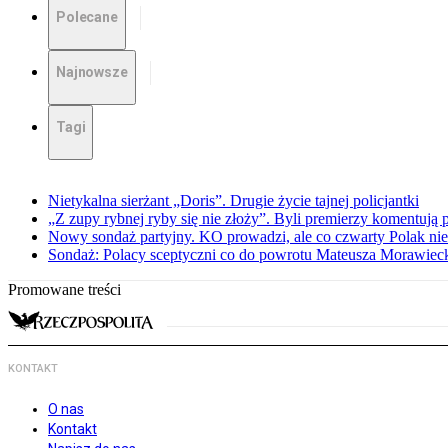
Polecane
Najnowsze
Tagi
Nietykalna sierżant „Doris”. Drugie życie tajnej policjantki
„Z zupy rybnej ryby się nie złoży”. Byli premierzy komentuj
Nowy sondaż partyjny. KO prowadzi, ale co czwarty Polak nie 
Sondaż: Polacy sceptyczni co do powrotu Mateusza Morawiec
Promowane treści
KONTAKT
O nas
Kontakt