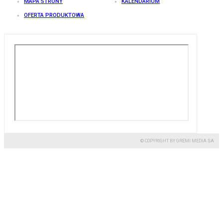
MAPA STRONY
KALENDARIUM
OFERTA PRODUKTOWA
© COPYRIGHT BY GREMI MEDIA SA