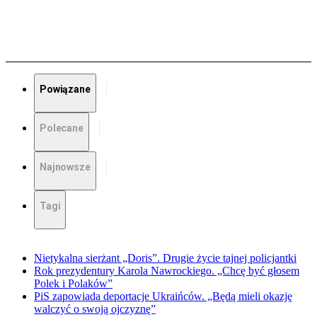
Powiązane
Polecane
Najnowsze
Tagi
Nietykalna sierżant „Doris”. Drugie życie tajnej policjantki
Rok prezydentury Karola Nawrockiego. „Chcę być głosem
Polek i Polaków”
PiS zapowiada deportacje Ukraińców. „Będą mieli okazję
walczyć o swoją ojczyznę”