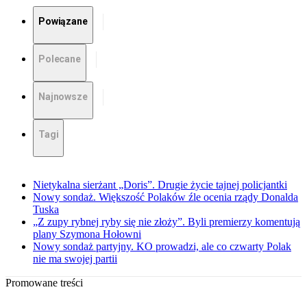
Powiązane
Polecane
Najnowsze
Tagi
Nietykalna sierżant „Doris”. Drugie życie tajnej policjantki
Nowy sondaż. Większość Polaków źle ocenia rządy Donalda
Tuska
„Z zupy rybnej ryby się nie złoży”. Byli premierzy komentują
plany Szymona Hołowni
Nowy sondaż partyjny. KO prowadzi, ale co czwarty Polak
nie ma swojej partii
Promowane treści