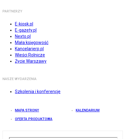
PARTNERZY
E-kiosk.pl
E-gazety.pl
Nexto.pl
Mała księgowość
Kancelarierp.pl
Wieści Rolnicze
Życie Warszawy
NASZE WYDARZENIA
Szkolenia i konferencje
MAPA STRONY
KALENDARIUM
OFERTA PRODUKTOWA