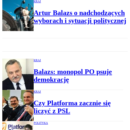
KRAJ
Artur Balazs o nadchodzących
wyborach i sytuacji politycznej
KRAJ
Balazs: monopol PO psuje
demokrację
KRAJ
Czy Platforma zacznie się
liczyć z PSL
POLITYKA