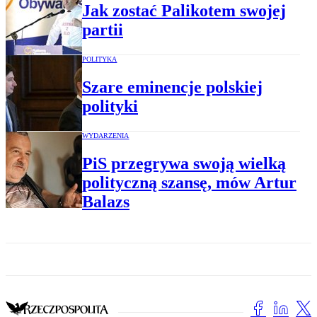
Jak zostać Palikotem swojej
partii
POLITYKA
Szare eminencje polskiej
polityki
WYDARZENIA
PiS przegrywa swoją wielką
polityczną szansę, mów Artur
Balazs