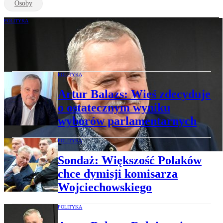
Osoby
POLITYKA
Artur Balazs: Wieś zdecyduje o wyniku
wyborów
POLITYKA
Artur Balazs: Wieś zdecyduje
o ostatecznym wyniku
wyborów parlamentarnych
POLITYKA
Sondaż: Większość Polaków
chce dymisji komisarza
Wojciechowskiego
POLITYKA