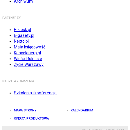
Archiwum
PARTNERZY
E-kiosk.pl
E-gazety.pl
Nexto.pl
Mała księgowość
Kancelarierp.pl
Wieści Rolnicze
Życie Warszawy
NASZE WYDARZENIA
Szkolenia i konferencje
MAPA STRONY
KALENDARIUM
OFERTA PRODUKTOWA
© COPYRIGHT BY GREMI MEDIA SA