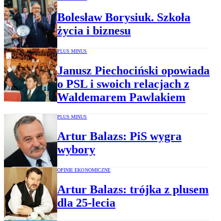
Bolesław Borysiuk. Szkoła
życia i biznesu
PLUS MINUS
Janusz Piechociński opowiada
o PSL i swoich relacjach z
Waldemarem Pawlakiem
PLUS MINUS
Artur Balazs: PiS wygra
wybory
OPINIE EKONOMICZNE
Artur Balazs: trójka z plusem
dla 25-lecia