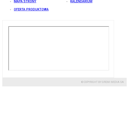
MAPA STRONY
KALENDARIUM
OFERTA PRODUKTOWA
© COPYRIGHT BY GREMI MEDIA SA