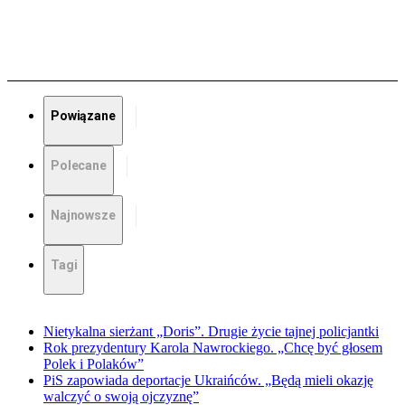
Powiązane
Polecane
Najnowsze
Tagi
Nietykalna sierżant „Doris”. Drugie życie tajnej policjantki
Rok prezydentury Karola Nawrockiego. „Chcę być głosem
Polek i Polaków”
PiS zapowiada deportacje Ukraińców. „Będą mieli okazję
walczyć o swoją ojczyznę”