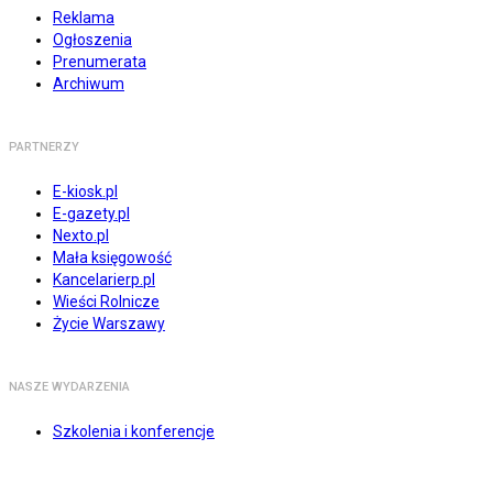
Reklama
Ogłoszenia
Prenumerata
Archiwum
PARTNERZY
E-kiosk.pl
E-gazety.pl
Nexto.pl
Mała księgowość
Kancelarierp.pl
Wieści Rolnicze
Życie Warszawy
NASZE WYDARZENIA
Szkolenia i konferencje