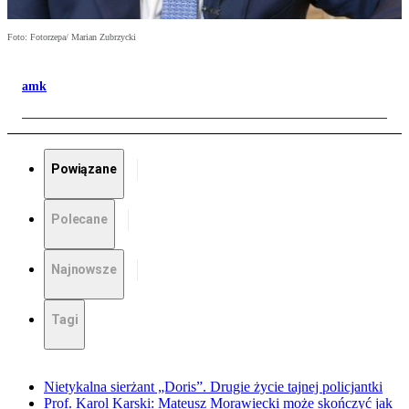
Foto: Fotorzepa/ Marian Zubrzycki
amk
Powiązane
Polecane
Najnowsze
Tagi
Nietykalna sierżant „Doris”. Drugie życie tajnej policjantki
Prof. Karol Karski: Mateusz Morawiecki może skończyć jak