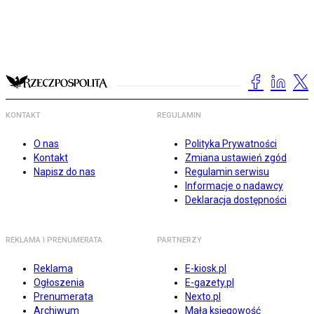
KONTAKT
REGULAMIN
O nas
Polityka Prywatności
Kontakt
Zmiana ustawień zgód
Napisz do nas
Regulamin serwisu
Informacje o nadawcy
Deklaracja dostępności
REKLAMA I PRENUMERATA
PARTNERZY
Reklama
E-kiosk.pl
Ogłoszenia
E-gazety.pl
Prenumerata
Nexto.pl
Archiwum
Mała księgowość