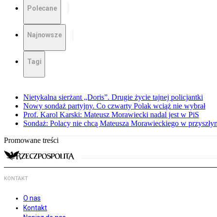
Polecane
Najnowsze
Tagi
Nietykalna sierżant „Doris”. Drugie życie tajnej policjantki
Nowy sondaż partyjny. Co czwarty Polak wciąż nie wybrał
Prof. Karol Karski: Mateusz Morawiecki nadal jest w PiS
Sondaż: Polacy nie chcą Mateusza Morawieckiego w przyszłym
Promowane treści
KONTAKT
O nas
Kontakt