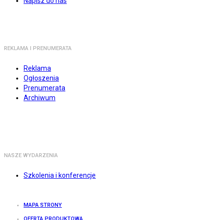
Napisz do nas
REKLAMA I PRENUMERATA
Reklama
Ogłoszenia
Prenumerata
Archiwum
NASZE WYDARZENIA
Szkolenia i konferencje
MAPA STRONY
OFERTA PRODUKTOWA