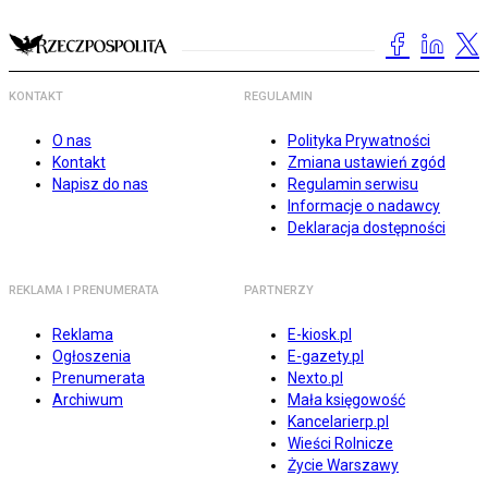
KONTAKT
REGULAMIN
O nas
Polityka Prywatności
Kontakt
Zmiana ustawień zgód
Napisz do nas
Regulamin serwisu
Informacje o nadawcy
Deklaracja dostępności
REKLAMA I PRENUMERATA
PARTNERZY
Reklama
E-kiosk.pl
Ogłoszenia
E-gazety.pl
Prenumerata
Nexto.pl
Archiwum
Mała księgowość
Kancelarierp.pl
Wieści Rolnicze
Życie Warszawy