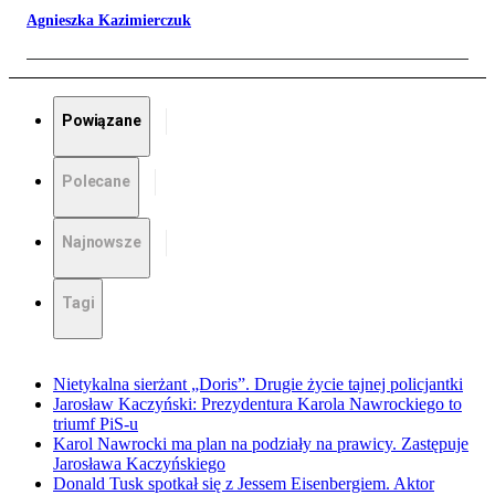
Agnieszka Kazimierczuk
Powiązane
Polecane
Najnowsze
Tagi
Nietykalna sierżant „Doris”. Drugie życie tajnej policjantki
Jarosław Kaczyński: Prezydentura Karola Nawrockiego to
triumf PiS-u
Karol Nawrocki ma plan na podziały na prawicy. Zastępuje
Jarosława Kaczyńskiego
Donald Tusk spotkał się z Jessem Eisenbergiem. Aktor