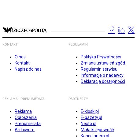
KONTAKT
REGULAMIN
O nas
Polityka Prywatności
Kontakt
Zmiana ustawień zgód
Napisz do nas
Regulamin serwisu
Informacje o nadawcy
Deklaracja dostępności
REKLAMA I PRENUMERATA
PARTNERZY
Reklama
E-kiosk.pl
Ogłoszenia
E-gazety.pl
Prenumerata
Nexto.pl
Archiwum
Mała księgowość
Kancelarierp.pl