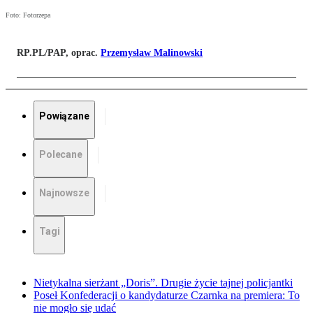
Foto: Fotorzepa
RP.PL/PAP, oprac.
Przemysław Malinowski
Powiązane
Polecane
Najnowsze
Tagi
Nietykalna sierżant „Doris”. Drugie życie tajnej policjantki
Poseł Konfederacji o kandydaturze Czarnka na premiera: To
nie mogło się udać