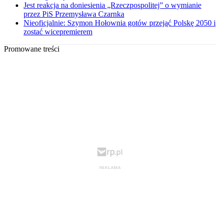
Jest reakcja na doniesienia „Rzeczpospolitej” o wymianie
przez PiS Przemysława Czarnka
Nieoficjalnie: Szymon Hołownia gotów przejąć Polskę 2050 i
zostać wicepremierem
Promowane treści