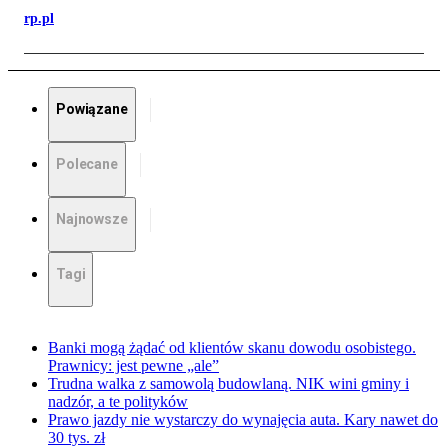
rp.pl
Powiązane
Polecane
Najnowsze
Tagi
Banki mogą żądać od klientów skanu dowodu osobistego.
Prawnicy: jest pewne „ale”
Trudna walka z samowolą budowlaną. NIK wini gminy i
nadzór, a te polityków
Prawo jazdy nie wystarczy do wynajęcia auta. Kary nawet do
30 tys. zł