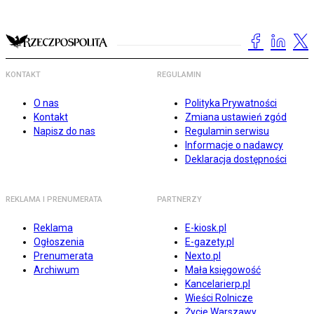
KONTAKT
REGULAMIN
O nas
Polityka Prywatności
Kontakt
Zmiana ustawień zgód
Napisz do nas
Regulamin serwisu
Informacje o nadawcy
Deklaracja dostępności
REKLAMA I PRENUMERATA
PARTNERZY
Reklama
E-kiosk.pl
Ogłoszenia
E-gazety.pl
Prenumerata
Nexto.pl
Archiwum
Mała księgowość
Kancelarierp.pl
Wieści Rolnicze
Życie Warszawy