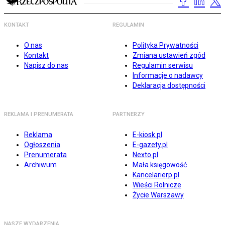
KONTAKT
REGULAMIN
O nas
Polityka Prywatności
Kontakt
Zmiana ustawień zgód
Napisz do nas
Regulamin serwisu
Informacje o nadawcy
Deklaracja dostępności
REKLAMA I PRENUMERATA
PARTNERZY
Reklama
E-kiosk.pl
Ogłoszenia
E-gazety.pl
Prenumerata
Nexto.pl
Archiwum
Mała księgowość
Kancelarierp.pl
Wieści Rolnicze
Życie Warszawy
NASZE WYDARZENIA