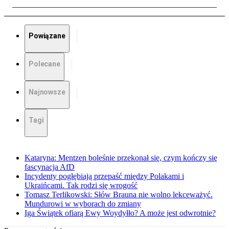
Powiązane
Polecane
Najnowsze
Tagi
Kataryna: Mentzen boleśnie przekonał się, czym kończy się
fascynacja AfD
Incydenty pogłębiają przepaść między Polakami i
Ukraińcami. Tak rodzi się wrogość
Tomasz Terlikowski: Słów Brauna nie wolno lekceważyć.
Mundurowi w wyborach do zmiany
Iga Świątek ofiarą Ewy Woydyłło? A może jest odwrotnie?