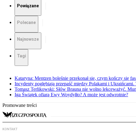
Powiązane
Polecane
Najnowsze
Tagi
Kataryna: Mentzen boleśnie przekonał się, czym kończy się fa
Incydenty pogłębiają przepaść między Polakami i Ukraińcami. 
Tomasz Terlikowski: Słów Brauna nie wolno lekceważyć. Mu
Iga Świątek ofiarą Ewy Woydyłło? A może jest odwrotnie?
Promowane treści
KONTAKT