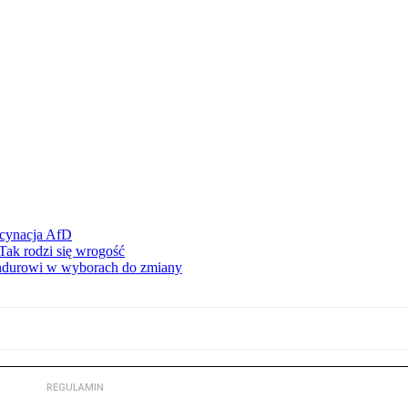
scynacja AfD
Tak rodzi się wrogość
ndurowi w wyborach do zmiany
REGULAMIN