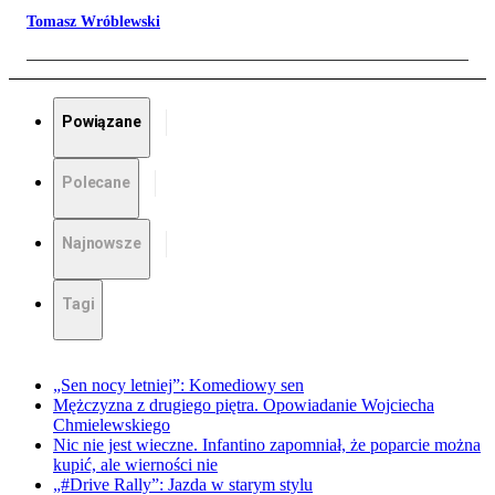
Tomasz Wróblewski
Powiązane
Polecane
Najnowsze
Tagi
„Sen nocy letniej”: Komediowy sen
Mężczyzna z drugiego piętra. Opowiadanie Wojciecha
Chmielewskiego
Nic nie jest wieczne. Infantino zapomniał, że poparcie można
kupić, ale wierności nie
„#Drive Rally”: Jazda w starym stylu