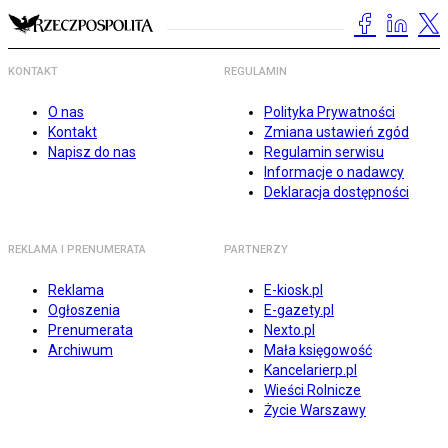
KONTAKT
REGULAMIN
O nas
Polityka Prywatności
Kontakt
Zmiana ustawień zgód
Napisz do nas
Regulamin serwisu
Informacje o nadawcy
Deklaracja dostępności
REKLAMA I PRENUMERATA
PARTNERZY
Reklama
E-kiosk.pl
Ogłoszenia
E-gazety.pl
Prenumerata
Nexto.pl
Archiwum
Mała księgowość
Kancelarierp.pl
Wieści Rolnicze
Życie Warszawy