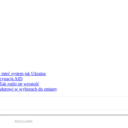
 mieć system jak Ukraina
scynacja AfD
Tak rodzi się wrogość
ndurowi w wyborach do zmiany
REGULAMIN