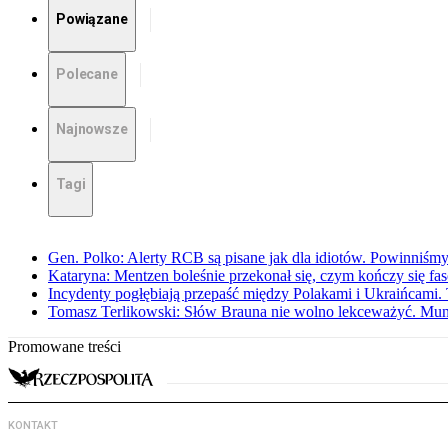
Powiązane
Polecane
Najnowsze
Tagi
Gen. Polko: Alerty RCB są pisane jak dla idiotów. Powinniśmy
Kataryna: Mentzen boleśnie przekonał się, czym kończy się fa
Incydenty pogłębiają przepaść między Polakami i Ukraińcami. 
Tomasz Terlikowski: Słów Brauna nie wolno lekceważyć. Mu
Promowane treści
KONTAKT