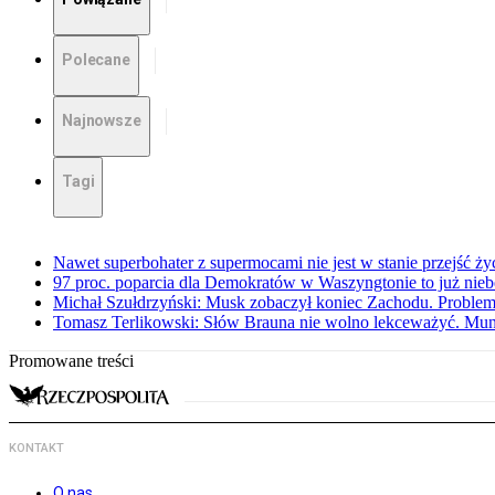
Polecane
Najnowsze
Tagi
Nawet superbohater z supermocami nie jest w stanie przejść ży
97 proc. poparcia dla Demokratów w Waszyngtonie to już nieb
Michał Szułdrzyński: Musk zobaczył koniec Zachodu. Problem
Tomasz Terlikowski: Słów Brauna nie wolno lekceważyć. Mu
Promowane treści
KONTAKT
O nas