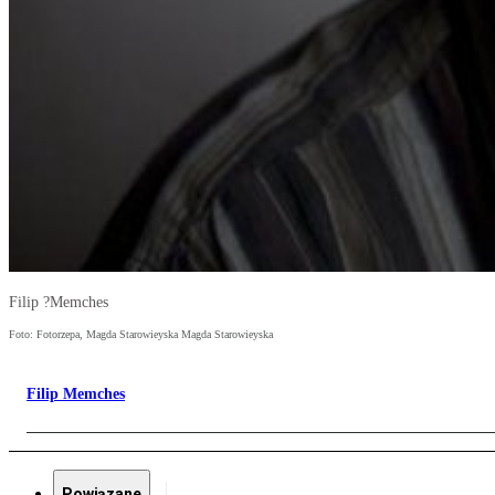
Filip ?Memches
Foto: Fotorzepa, Magda Starowieyska Magda Starowieyska
Filip Memches
Powiązane