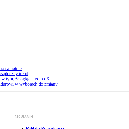
cia samotnie
ezpieczny trend
 w tym, że oglądał go na X
ndurowi w wyborach do zmiany
REGULAMIN
Polityka Prywatności