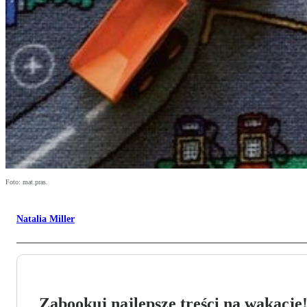
Foto: mat.pras.
Natalia Miller
Zabookuj najlepsze treści na wakacje