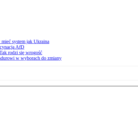
 mieć system jak Ukraina
scynacja AfD
Tak rodzi się wrogość
ndurowi w wyborach do zmiany