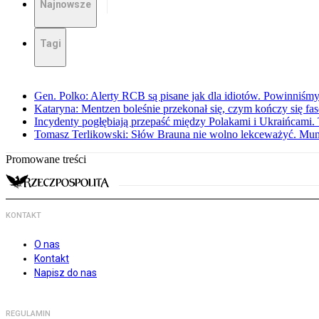
Najnowsze
Tagi
Gen. Polko: Alerty RCB są pisane jak dla idiotów. Powinniśmy
Kataryna: Mentzen boleśnie przekonał się, czym kończy się fa
Incydenty pogłębiają przepaść między Polakami i Ukraińcami. 
Tomasz Terlikowski: Słów Brauna nie wolno lekceważyć. Mu
Promowane treści
KONTAKT
O nas
Kontakt
Napisz do nas
REGULAMIN