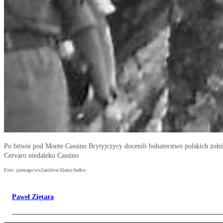
Po bitwie pod Monte Cassino Brytyjczycy docenili bohaterstwo polskich żoł
Cervaro niedaleko Cassino
Foto: piemags/ww2archive/Alamy/be&w
Paweł Ziętara