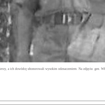
nierzy, a ich dowódcę uhonorowali wysokim odznaczeniem. Na zdjęciu: gen. Wł