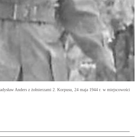
adysław Anders z żołnierzami 2. Korpusu, 24 maja 1944 r. w miejscowości