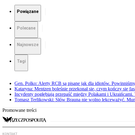
Powiązane
Polecane
Najnowsze
Tagi
Gen. Polko: Alerty RCB są pisane jak dla idiotów. Powinniśmy
Kataryna: Mentzen boleśnie przekonał się, czym kończy się fa
Incydenty pogłębiają przepaść między Polakami i Ukraińcami. 
Tomasz Terlikowski: Słów Brauna nie wolno lekceważyć. Mu
Promowane treści
KONTAKT