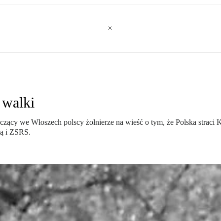
 walki
lczący we Włoszech polscy żołnierze na wieść o tym, że Polska straci
ią i ZSRS.