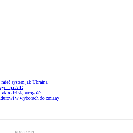
 mieć system jak Ukraina
scynacja AfD
Tak rodzi się wrogość
ndurowi w wyborach do zmiany
REGULAMIN