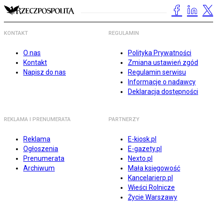
KONTAKT
REGULAMIN
O nas
Polityka Prywatności
Kontakt
Zmiana ustawień zgód
Napisz do nas
Regulamin serwisu
Informacje o nadawcy
Deklaracja dostępności
REKLAMA I PRENUMERATA
PARTNERZY
Reklama
E-kiosk.pl
Ogłoszenia
E-gazety.pl
Prenumerata
Nexto.pl
Archiwum
Mała księgowość
Kancelarierp.pl
Wieści Rolnicze
Życie Warszawy