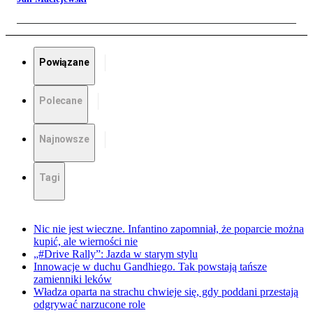
Powiązane
Polecane
Najnowsze
Tagi
Nic nie jest wieczne. Infantino zapomniał, że poparcie można
kupić, ale wierności nie
„#Drive Rally”: Jazda w starym stylu
Innowacje w duchu Gandhiego. Tak powstają tańsze
zamienniki leków
Władza oparta na strachu chwieje się, gdy poddani przestają
odgrywać narzucone role