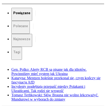
Powiązane
Polecane
Najnowsze
Tagi
Gen. Polko: Alerty RCB są pisane jak dla idiotów.
Powinniśmy mieć system jak Ukraina
Kataryna: Mentzen boleśnie przekonał się, czym kończy się
fascynacja AfD
Incydenty pogłębiają przepaść między Polakami i
Ukraińcami. Tak rodzi się wrogość
Tomasz Terlikowski: Słów Brauna nie wolno lekceważyć.
Mundurowi w wyborach do zmiany