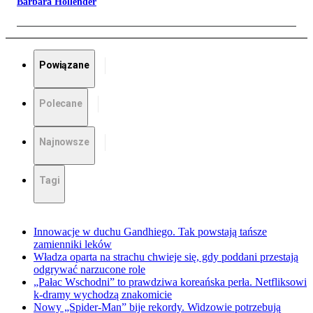
Barbara Hollender
Powiązane
Polecane
Najnowsze
Tagi
Innowacje w duchu Gandhiego. Tak powstają tańsze
zamienniki leków
Władza oparta na strachu chwieje się, gdy poddani przestają
odgrywać narzucone role
„Pałac Wschodni” to prawdziwa koreańska perła. Netfliksowi
k-dramy wychodzą znakomicie
Nowy „Spider-Man” bije rekordy. Widzowie potrzebują