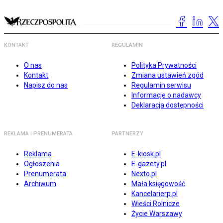
KONTAKT
REGULAMIN
O nas
Polityka Prywatności
Kontakt
Zmiana ustawień zgód
Napisz do nas
Regulamin serwisu
Informacje o nadawcy
Deklaracja dostępności
REKLAMA I PRENUMERATA
PARTNERZY
Reklama
E-kiosk.pl
Ogłoszenia
E-gazety.pl
Prenumerata
Nexto.pl
Archiwum
Mała księgowość
Kancelarierp.pl
Wieści Rolnicze
Życie Warszawy