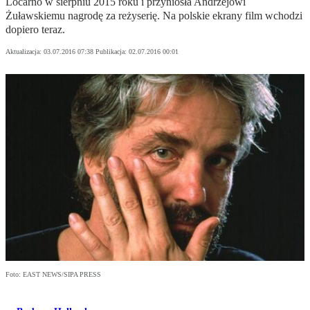
Locarno w sierpniu 2015 roku i przyniosła Andrzejowi
Żuławskiemu nagrodę za reżyserię. Na polskie ekrany film wchodzi
dopiero teraz.
Aktualizacja:
03.07.2016 07:38
Publikacja:
02.07.2016 00:01
Foto: EAST NEWS/SIPA PRESS