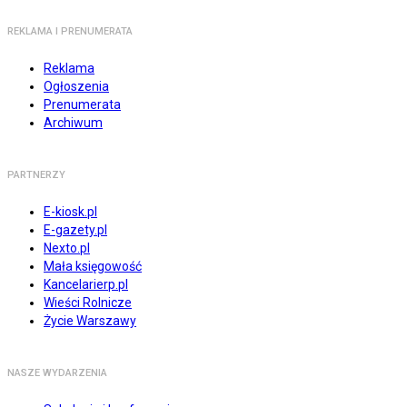
REKLAMA I PRENUMERATA
Reklama
Ogłoszenia
Prenumerata
Archiwum
PARTNERZY
E-kiosk.pl
E-gazety.pl
Nexto.pl
Mała księgowość
Kancelarierp.pl
Wieści Rolnicze
Życie Warszawy
NASZE WYDARZENIA