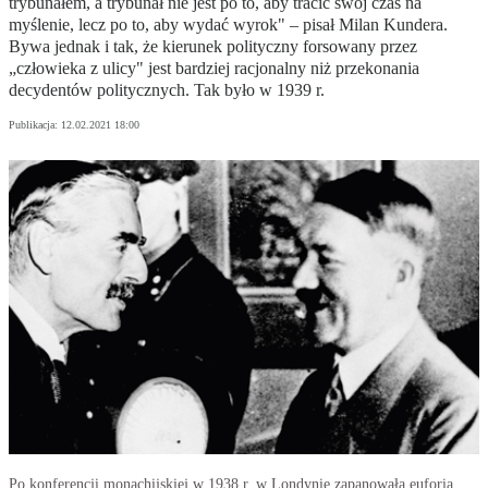
trybunałem, a trybunał nie jest po to, aby tracić swój czas na
myślenie, lecz po to, aby wydać wyrok" – pisał Milan Kundera.
Bywa jednak i tak, że kierunek polityczny forsowany przez
„człowieka z ulicy" jest bardziej racjonalny niż przekonania
decydentów politycznych. Tak było w 1939 r.
Publikacja:
12.02.2021 18:00
Po konferencji monachijskiej w 1938 r. w Londynie zapanowała euforia.