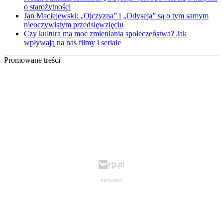
o starożytności
Jan Maciejewski: „Ojczyzna” i „Odyseja” są o tym samym
nieoczywistym przedsięwzięciu
Czy kultura ma moc zmieniania społeczeństwa? Jak
wpływają na nas filmy i seriale
Promowane treści