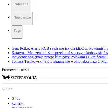
Polecane
Najnowsze
Tagi
Gen. Polko: Alerty RCB są pisane jak dla idiotów. Powinniśmy
Kataryna: Mentzen boleśnie przekonał się, czym kończy się fa
Incydenty pogłębiają przepaść między Polakami i Ukraińcami. 
Tomasz Terlikowski: Słów Brauna nie wolno lekceważyć. Mu
Promowane treści
KONTAKT
O nas
Kontakt