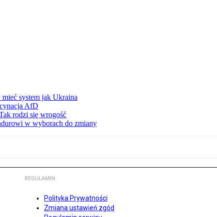
 mieć system jak Ukraina
scynacja AfD
Tak rodzi się wrogość
ndurowi w wyborach do zmiany
REGULAMIN
Polityka Prywatności
Zmiana ustawień zgód