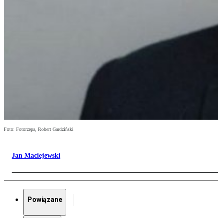
Foto: Fotorzepa, Robert Gardziński
Jan Maciejewski
Powiązane