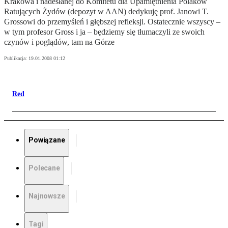
Krakowa i nadesłanej do Komitetu dla Upamiętnienia Polaków
Ratujących Żydów (depozyt w AAN) dedykuję prof. Janowi T.
Grossowi do przemyśleń i głębszej refleksji. Ostatecznie wszyscy –
w tym profesor Gross i ja – będziemy się tłumaczyli ze swoich
czynów i poglądów, tam na Górze
Publikacja:
19.01.2008 01:12
Red
Powiązane
Polecane
Najnowsze
Tagi