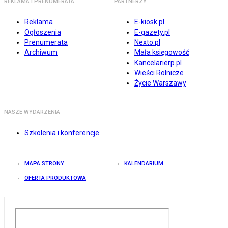
REKLAMA I PRENUMERATA
PARTNERZY
Reklama
E-kiosk.pl
Ogłoszenia
E-gazety.pl
Prenumerata
Nexto.pl
Archiwum
Mała księgowość
Kancelarierp.pl
Wieści Rolnicze
Życie Warszawy
NASZE WYDARZENIA
Szkolenia i konferencje
MAPA STRONY
KALENDARIUM
OFERTA PRODUKTOWA