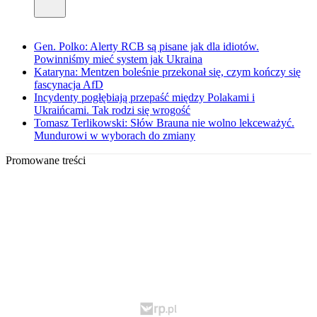
Gen. Polko: Alerty RCB są pisane jak dla idiotów.
Powinniśmy mieć system jak Ukraina
Kataryna: Mentzen boleśnie przekonał się, czym kończy się
fascynacja AfD
Incydenty pogłębiają przepaść między Polakami i
Ukraińcami. Tak rodzi się wrogość
Tomasz Terlikowski: Słów Brauna nie wolno lekceważyć.
Mundurowi w wyborach do zmiany
Promowane treści