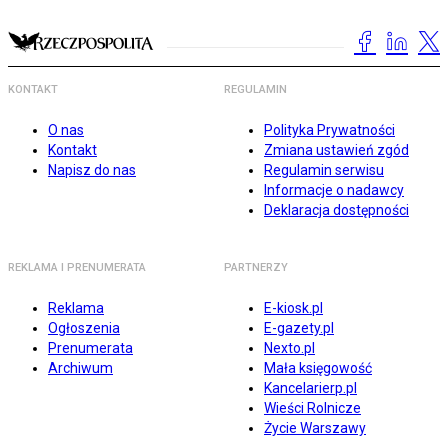
KONTAKT
REGULAMIN
O nas
Polityka Prywatności
Kontakt
Zmiana ustawień zgód
Napisz do nas
Regulamin serwisu
Informacje o nadawcy
Deklaracja dostępności
REKLAMA I PRENUMERATA
PARTNERZY
Reklama
E-kiosk.pl
Ogłoszenia
E-gazety.pl
Prenumerata
Nexto.pl
Archiwum
Mała księgowość
Kancelarierp.pl
Wieści Rolnicze
Życie Warszawy