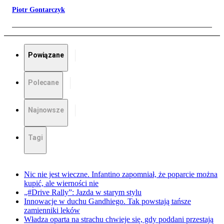
Piotr Gontarczyk
Powiązane
Polecane
Najnowsze
Tagi
Nic nie jest wieczne. Infantino zapomniał, że poparcie można
kupić, ale wierności nie
„#Drive Rally”: Jazda w starym stylu
Innowacje w duchu Gandhiego. Tak powstają tańsze
zamienniki leków
Władza oparta na strachu chwieje się, gdy poddani przestają